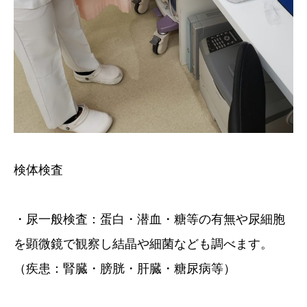
検体検査
・尿一般検査：蛋白・潜血・糖等の有無や尿細胞
を顕微鏡で観察し結晶や細菌なども調べます。
（疾患：腎臓・膀胱・肝臓・糖尿病等）