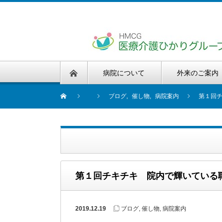
病院について
外来のご案内
ブログ
,
催し物
,
病院案内
第１回
第１回チキチキ 院内で輝いている
2019.12.19
ブログ
,
催し物
,
病院案内